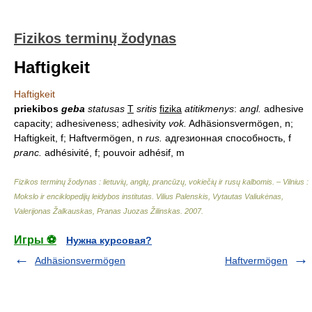
Fizikos terminų žodynas
Haftigkeit
Haftigkeit
priekibos
geba
statusas
T
sritis
fizika
atitikmenys
:
angl.
adhesive
capacity; adhesiveness; adhesivity
vok.
Adhäsionsvermögen, n;
Haftigkeit, f; Haftvermögen, n
rus.
адгезионная способность, f
pranc.
adhésivité, f; pouvoir adhésif, m
Fizikos terminų žodynas : lietuvių, anglų, prancūzų, vokiečių ir rusų kalbomis. – Vilnius :
Mokslo ir enciklopedijų leidybos institutas
.
Vilius Palenskis, Vytautas Valiukėnas,
Valerijonas Žalkauskas, Pranas Juozas Žilinskas
.
2007
.
Игры ⚽
Нужна курсовая?
Adhäsionsvermögen
Haftvermögen