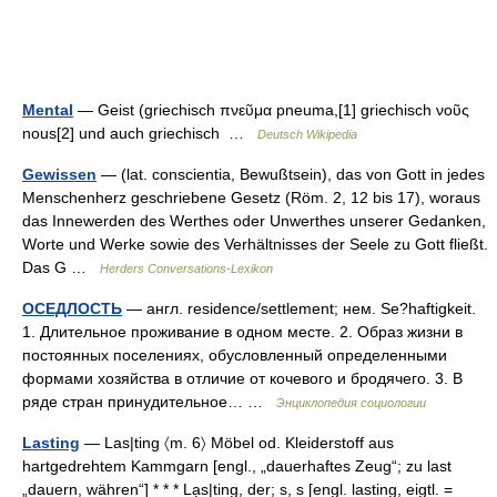
Mental
— Geist (griechisch πνεῦμα pneuma,[1] griechisch νoῦς
nous[2] und auch griechisch …
Deutsch Wikipedia
Gewissen
— (lat. conscientia, Bewußtsein), das von Gott in jedes
Menschenherz geschriebene Gesetz (Röm. 2, 12 bis 17), woraus
das Innewerden des Werthes oder Unwerthes unserer Gedanken,
Worte und Werke sowie des Verhältnisses der Seele zu Gott fließt.
Das G …
Herders Conversations-Lexikon
ОСЕДЛОСТЬ
— англ. residence/settlement; нем. Se?haftigkeit.
1. Длительное проживание в одном месте. 2. Образ жизни в
постоянных поселениях, обусловленный определенными
формами хозяйства в отличие от кочевого и бродячего. 3. В
ряде стран принудительное… …
Энциклопедия социологии
Lasting
— Las|ting 〈m. 6〉 Möbel od. Kleiderstoff aus
hartgedrehtem Kammgarn [engl., „dauerhaftes Zeug“; zu last
„dauern, währen“] * * * Lạs|ting, der; s, s [engl. lasting, eigtl. =