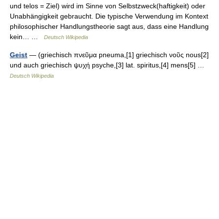
und telos = Ziel) wird im Sinne von Selbstzweck(haftigkeit) oder
Unabhängigkeit gebraucht. Die typische Verwendung im Kontext
philosophischer Handlungstheorie sagt aus, dass eine Handlung
kein… …
Deutsch Wikipedia
Geist
— (griechisch πνεῦμα pneuma,[1] griechisch νοῦς nous[2]
und auch griechisch ψυχή psyche,[3] lat. spiritus,[4] mens[5] …
Deutsch Wikipedia