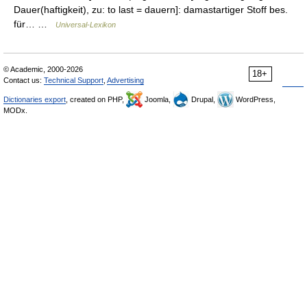
Dauer(haftigkeit), zu: to last = dauern]: damastartiger Stoff bes.
für… …
Universal-Lexikon
© Academic, 2000-2026
18+
Contact us:
Technical Support
,
Advertising
Dictionaries export
, created on PHP,
Joomla,
Drupal,
WordPress,
MODx.