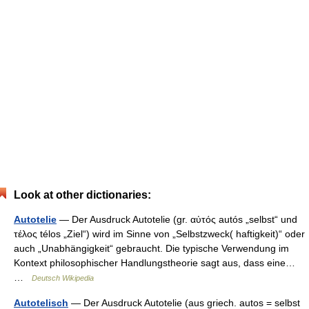
Look at other dictionaries:
Autotelie
— Der Ausdruck Autotelie (gr. αὐτός autós „selbst“ und
τέλος télos „Ziel“) wird im Sinne von „Selbstzweck( haftigkeit)“ oder
auch „Unabhängigkeit“ gebraucht. Die typische Verwendung im
Kontext philosophischer Handlungstheorie sagt aus, dass eine…
…
Deutsch Wikipedia
Autotelisch
— Der Ausdruck Autotelie (aus griech. autos = selbst