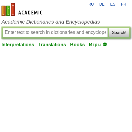
RU
DE
ES
FR
en-academic.com
Academic Dictionaries and Encyclopedias
Search!
Interpretations
Translations
Books
Игры ⚽